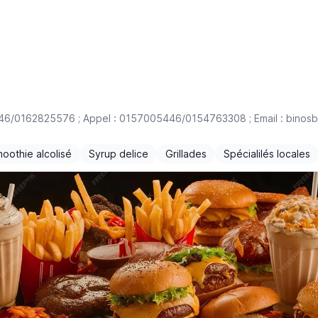
6/0162825576 ; Appel : 0157005446/0154763308 ; Email : binosb
oothie alcolisé
Syrup delice
Grillades
Spécialilés locales