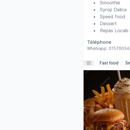
Smoothie
Syrop Delice
Speed food
Dessert
Repas Locals
Téléphone
Whatsapp: 015700544
Fast food
Sm