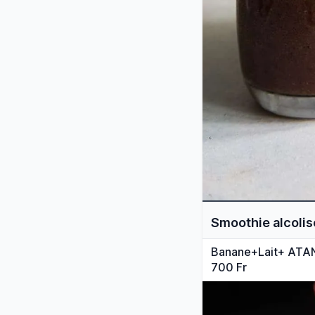
Smoothie alcolis
Banane+Lait+ ATA
700 Fr