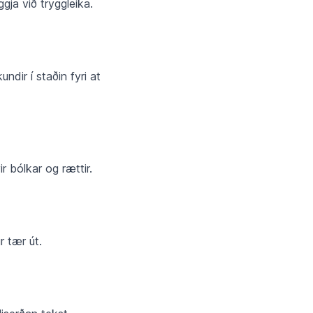
gja við tryggleika.
ndir í staðin fyri at
r bólkar og rættir.
r tær út.