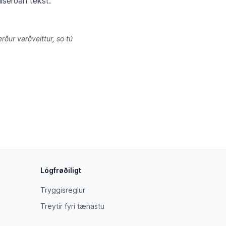
liserðan tekst.
rður varðveittur, so tú
Lógfrøðiligt
Tryggisreglur
Treytir fyri tænastu