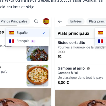
ráartexta og framleiðir greiðar, matstovuvinaligar týðingar, sa
ld eru lætt at skilja.