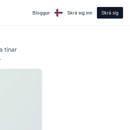
Bloggur
Skrá sig inn
Skrá sig
a tínar
.