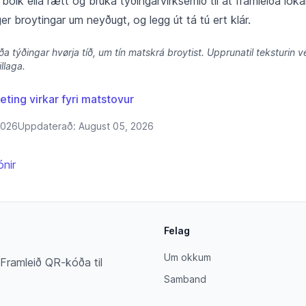
ólk ella rætt og brúka týðingarvirksemið til at framleiða loka
ger broytingar um neyðugt, og legg út tá tú ert klár.
a týðingar hvørja tíð, um tín matskrá broytist. Upprunatil teksturin ve
llaga.
ting virkar fyri matstovur
2026
Uppdaterað:
August 05, 2026
ónir
Felag
Um okkum
. Framleið QR-kóða til
Samband