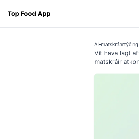
Top Food App
AI-matskráartýðing
Vit hava lagt a
matskráir atkom