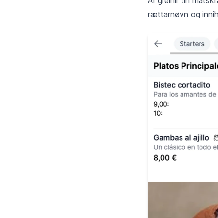
AI greinir tín matsk
rættarnøvn og inniha