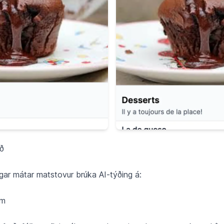
að
igar mátar matstovur brúka AI-týðing á:
um