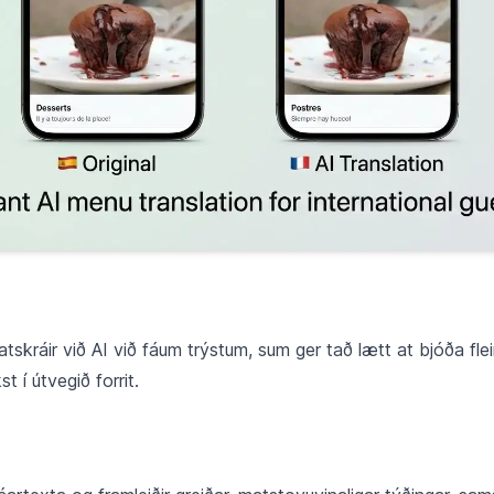
tskráir við AI við fáum trýstum, sum ger tað lætt at bjóða fle
t í útvegið forrit.