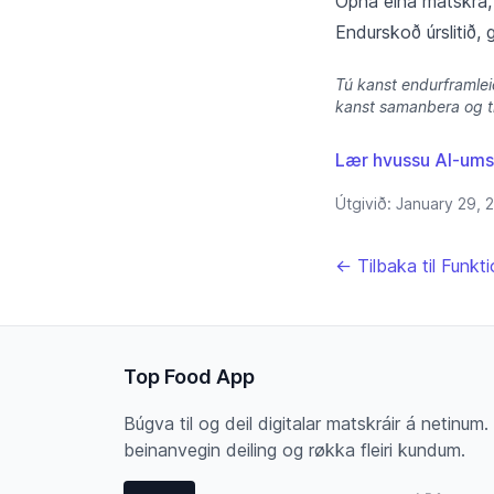
Opna eina matskrá, b
Endurskoð úrslitið, 
Tú kanst endurframleið
kanst samanbera og ti
Lær hvussu AI-umse
Útgivið:
January 29, 
← Tilbaka til Funkti
Top Food App
Búgva til og deil digitalar matskráir á netinum
beinanvegin deiling og røkka fleiri kundum.