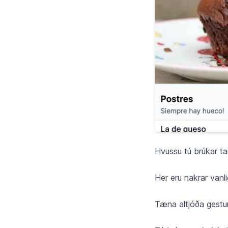
Hvussu tú brúkar t
Her eru nakrar vanl
Tæna altjóða gest