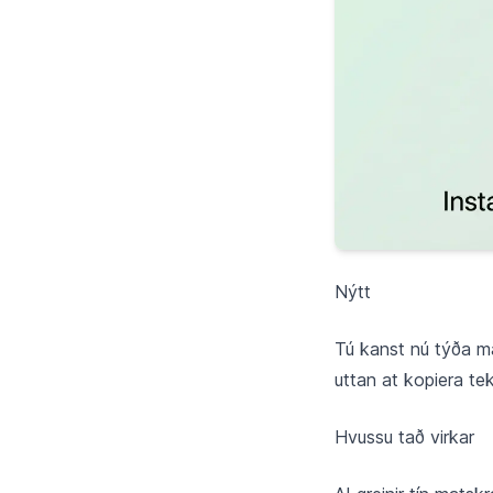
Nýtt
Tú kanst nú týða ma
uttan at kopiera teks
Hvussu tað virkar