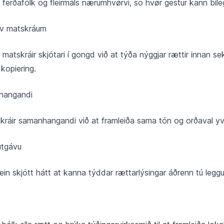
 ferðafólk og fleirmáls nærumhvørvi, so hvør gestur kann bíleg
av matskráum
matskráir skjótari í gongd við at týða nýggjar rættir innan seku
 kopiering.
nhangandi
skráir samanhangandi við at framleiða sama tón og orðaval yvi
útgávu
in skjótt hátt at kanna týddar rættarlýsingar áðrenn tú leggu