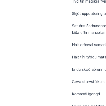
Týd tín matskrá fyri
Skjót uppdatering 
Set árstíðarbundnar 
bíða eftir manuellari
Halt orðaval sama
Halt tíni týddu mat
Endurskoð áðrenn 
Geva starvsfólkum e
Komandi ígongd