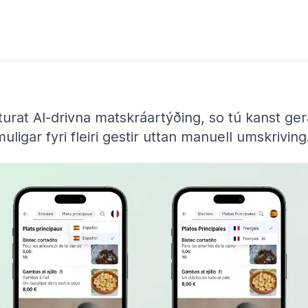
fturat AI-drivna matskráartýðing, so tú kanst ger
uligar fyri fleiri gestir uttan manuell umskriving