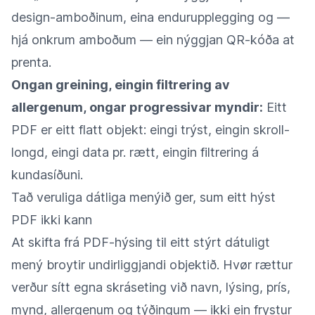
design-amboðinum, eina endurupplegging og —
hjá onkrum amboðum — ein nýggjan QR-kóða at
prenta.
Ongan greining, eingin filtrering av
allergenum, ongar progressivar myndir:
Eitt
PDF er eitt flatt objekt: eingi trýst, eingin skroll-
longd, eingi data pr. rætt, eingin filtrering á
kundasíðuni.
Tað veruliga dátliga menýið ger, sum eitt hýst
PDF ikki kann
At skifta frá PDF-hýsing til eitt stýrt dátuligt
mený broytir undirliggjandi objektið. Hvør rættur
verður sítt egna skráseting við navn, lýsing, prís,
mynd, allergenum og týðingum — ikki ein frystur