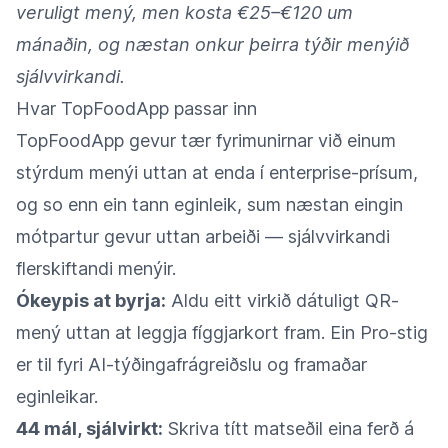
veruligt mený, men kosta €25–€120 um
mánaðin, og næstan onkur þeirra týðir menýið
sjálvvirkandi.
Hvar TopFoodApp passar inn
TopFoodApp gevur tær fyrimunirnar við einum
stýrdum menýi uttan at enda í enterprise-prísum,
og so enn ein tann eginleik, sum næstan eingin
mótpartur gevur uttan arbeiði — sjálvvirkandi
flerskiftandi menýir.
Ókeypis at byrja:
Aldu eitt virkið dátuligt QR-
mený uttan at leggja fíggjarkort fram. Ein Pro-stig
er til fyri AI-týðingafrágreiðslu og framaðar
eginleikar.
44 mál, sjálvirkt:
Skriva títt matseðil eina ferð á