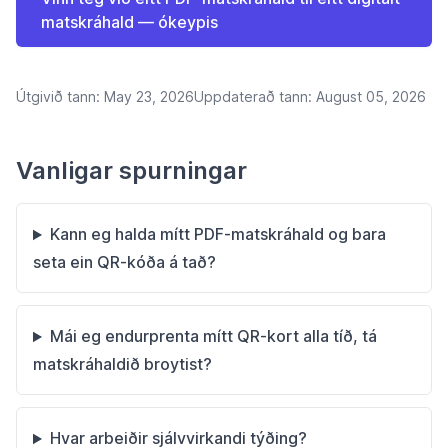
matskráhald — ókeypis
Útgivið tann:
May 23, 2026
Uppdaterað tann:
August 05, 2026
Vanligar spurningar
Kann eg halda mítt PDF-matskráhald og bara
seta ein QR-kóða á tað?
Mái eg endurprenta mítt QR-kort alla tíð, tá
matskráhaldið broytist?
Hvar arbeiðir sjálvvirkandi týðing?