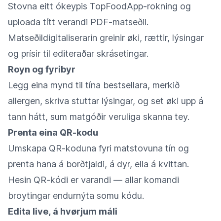
Stovna eitt ókeypis TopFoodApp-rokning og
uploada títt verandi PDF-matseðil.
Matseðildigitaliserarin greinir øki, rættir, lýsingar
og prísir til editeraðar skrásetingar.
Royn og fyribyr
Legg eina mynd til tína bestsellara, merkið
allergen, skriva stuttar lýsingar, og set øki upp á
tann hátt, sum matgóðir veruliga skanna tey.
Prenta eina QR-kodu
Umskapa QR-koduna fyri matstovuna tín og
prenta hana á borðtjaldi, á dyr, ella á kvittan.
Hesin QR-kódi er varandi — allar komandi
broytingar endurnýta somu kódu.
Edita live, á hvørjum máli