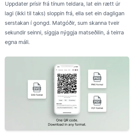
Uppdater prísir frá tínum teldara, lat ein rætt úr
lagi (ikki til taks) sloppin frá, ella set ein dagligan
serstakan í gongd. Matgóðir, sum skanna tveir
sekundir seinni, síggja nýggja matseðilin, á teirra
egna máli.