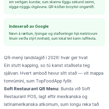
ein serligan; kundar, sum skanna tíggju sekund seinni,
síggja nýggju útgávuna. QR-kóðan broytist ongantíð.
Indexerað av Google
Nøvn á rættum, lýsingar og staðsetingin hjá matstovuni
tínum verða stýrt innihald, sum lokal leit kann raðfesta.
QR-mený landslagið í 2026: hvør ger hvat
Ein stutt kapping, so tú kanst staðseta teg
sjálvan. Hvert amboð hevur sítt stað — vit mappa
tomrúmini, sum TopFoodApp fyllir.
Soft Restaurant QR Menu:
Bunda við Soft
Restaurant POS, lagt eftir mexikanska og
latinamerikanska atkomum, sum longu reka tað