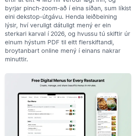
byrjar pinch-zoom-að í eina síðan, sum líkist
eini dekstop-útgávu. Henda leiðbeining
lýsir, hví veruligt dátuligt mený er ein
sterkari karval í 2026, og hvussu tú skiftir úr
einum hýstum PDF til eitt flerskiftandi,
broytanbart online mený í einans nakrar
minuttir.