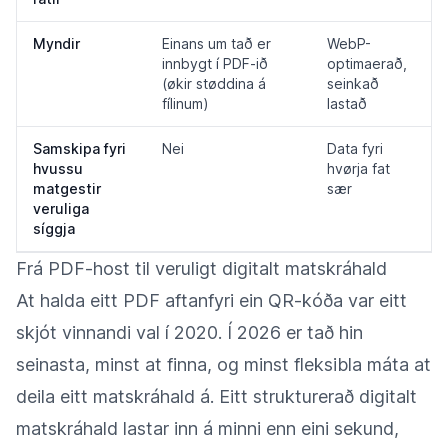
Myndir
Einans um tað er
WebP-
innbygt í PDF-ið
optimaerað,
(økir støddina á
seinkað
fílinum)
lastað
Samskipa fyri
Nei
Data fyri
hvussu
hvørja fat
matgestir
sær
veruliga
síggja
Frá PDF-host til veruligt digitalt matskráhald
At halda eitt PDF aftanfyri ein QR-kóða var eitt
skjót vinnandi val í 2020. Í 2026 er tað hin
seinasta, minst at finna, og minst fleksibla máta at
deila eitt matskráhald á. Eitt strukturerað digitalt
matskráhald lastar inn á minni enn eini sekund,