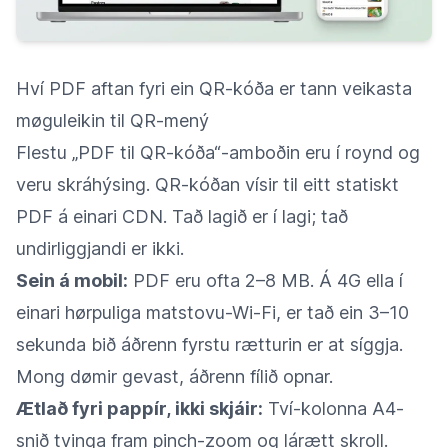
Hví PDF aftan fyri ein QR-kóða er tann veikasta
møguleikin til QR-mený
Flestu „PDF til QR-kóða“-amboðin eru í roynd og
veru skráhýsing. QR-kóðan vísir til eitt statiskt
PDF á einari CDN. Tað lagið er í lagi; tað
undirliggjandi er ikki.
Sein á mobil:
PDF eru ofta 2–8 MB. Á 4G ella í
einari hørpuliga matstovu-Wi-Fi, er tað ein 3–10
sekunda bið áðrenn fyrstu rætturin er at síggja.
Mong dømir gevast, áðrenn fílið opnar.
Ætlað fyri pappír, ikki skjáir:
Tví-kolonna A4-
snið tvinga fram pinch-zoom og lárætt skroll.