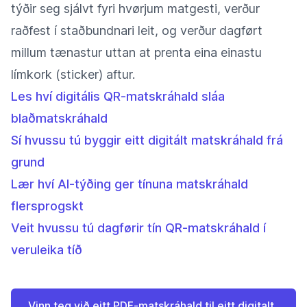
týðir seg sjálvt fyri hvørjum matgesti, verður
raðfest í staðbundnari leit, og verður dagført
millum tænastur uttan at prenta eina einastu
límkork (sticker) aftur.
Les hví digitális QR-matskráhald sláa
blaðmatskráhald
Sí hvussu tú byggir eitt digitált matskráhald frá
grund
Lær hví AI-týðing ger tínuna matskráhald
flersprogskt
Veit hvussu tú dagførir tín QR-matskráhald í
veruleika tíð
Vinn teg við eitt PDF-matskráhald til eitt digitalt