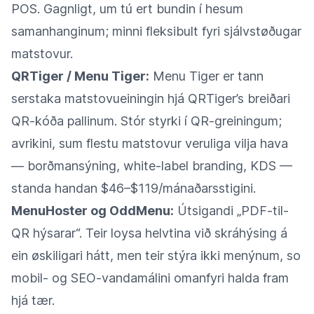
POS. Gagnligt, um tú ert bundin í hesum
samanhanginum; minni fleksibult fyri sjálvstøðugar
matstovur.
QRTiger / Menu Tiger:
Menu Tiger er tann
serstaka matstovueiningin hjá QRTiger’s breiðari
QR-kóða pallinum. Stór styrki í QR-greiningum;
avrikini, sum flestu matstovur veruliga vilja hava
— borðmansýning, white-label branding, KDS —
standa handan $46–$119/mánaðarsstigini.
MenuHoster og OddMenu:
Útsigandi „PDF-til-
QR hýsarar“. Teir loysa helvtina við skráhýsing á
ein øskiligari hátt, men teir stýra ikki menýnum, so
mobil- og SEO-vandamálini omanfyri halda fram
hjá tær.