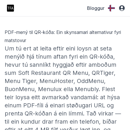
Bloggur
PDF-mený til QR-kóða: Ein skynsamari alternativur fyri
matstovur
Um tú ert at leita eftir eini loysn at seta
menýið hjá tínum aftan fyri ein QR-kóða,
hevur tú sannlíkt hyggjað eftir amboðum
sum Soft Restaurant QR Menu, QRTiger,
Menu Tiger, MenuHoster, OddMenu,
BuonMenu, Menulux ella Menubly. Flest
teir loysa eitt avmarkað vandamál: at hýsa
einum PDF-fíli á einari støðugari URL og
prenta QR-kóðan á ein límmi. Tað virkar —
til ein kundur drar fram ein telefon, bíðar
eftir at eitt 4 MB fílf verður løgt inn, og