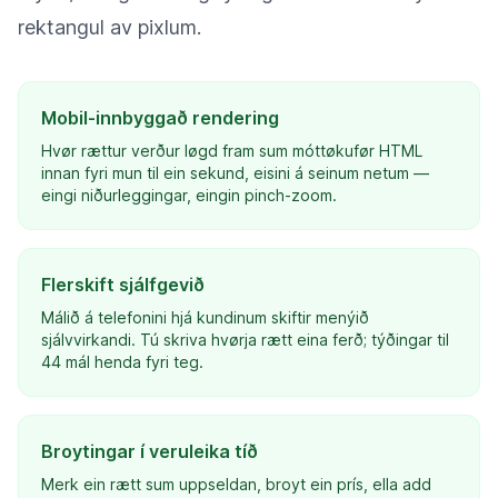
rektangul av pixlum.
Mobil-innbyggað rendering
Hvør rættur verður løgd fram sum móttøkufør HTML
innan fyri mun til ein sekund, eisini á seinum netum —
eingi niðurleggingar, eingin pinch-zoom.
Flerskift sjálfgevið
Málið á telefonini hjá kundinum skiftir menýið
sjálvvirkandi. Tú skriva hvørja rætt eina ferð; týðingar til
44 mál henda fyri teg.
Broytingar í veruleika tíð
Merk ein rætt sum uppseldan, broyt ein prís, ella add