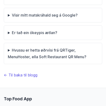
Vísir mítt matskráhald seg á Google?
Er tað ein ókeypis ætlan?
Hvussu er hetta øðrvísi frá QRTiger,
MenuHoster, ella Soft Restaurant QR Menu?
← Til baka til blogg
Top Food App