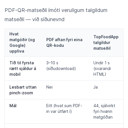
PDF-QR-matseðil ímóti veruligum talgildum
matseðli — við síðunevnd
Hvat
TopFoodApp
matgóðir (og
PDF aftan fyri eina
talgildur
Google)
QR-kodu
matseðil
uppliva
Tíð til fyrsta
3–10 s
Undir 1 s
rætt sjáldur á
(síðudownload)
(svarandi
mobil
HTML)
Lesbart uttan
Nei
Ja
pinch-zoom
Mál
Eitt (hvat sum PDF-
44, sjálvirkt
in var útført í)
fyri hvønn
matgóðan