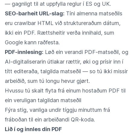
— gagnligt til at uppfylla reglur í ES og UK.
SEO-barheit URL-slag:
Tíni almenna matseðils
eru crawlbar HTML við struktureraðum dátum,
ikki ein PDF. Rættsheitir verða innihald, sum
Google kann raðfesta.
PDF-innlesing:
Løð ein verandi PDF-matseðil, og
AI-digitaliserarin útlakar rættir, øki og prísir inn í
títt editeraða, talgilda matseðil — so tú ikki missir
arbeiðið, sum tú longu hevur gjørt.
Hvussu tú skalt flyta frá einum hostaðum PDF til
ein veruligan talgildan matseðil
Fýra stig, vanliga undir tíggju minuttum frá
fráboðan til ein arbeiðandi QR-koda.
Lið í og innles din PDF