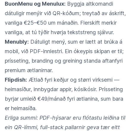
BuonMenu og Menulux:
Byggja altkomandi
dátuligir menýir við QR-kóðum; treytað av áskrift,
vanliga €25–€50 um mánaðin. Flerskift merkir
vanliga, at tú týðir hvørja tekststreng sjálvur.
Menubly:
Dátuligt mený, sum er lætt at brúka á
mobil, við PDF-innlestri. Ein ókeypis skipan er til;
prísseting, branding og greining standa aftanfyri
premium ætlanirnar.
Flipdish:
Ætlað fyri keðjur og størri virksemi —
heimasíður, innbygdar appir, kósikósir. Prísseting
byrjar umleið €49/mánað fyri ætlanina, sum bara
er heimasíða.
Erliga summi: PDF-hýsarar eru flótastu leiðina til
ein QR-límmi, full-stack pallarnir geva tær eitt