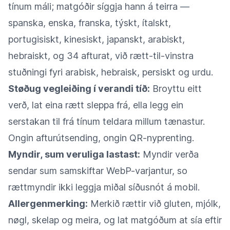
tínum máli; matgóðir síggja hann á teirra —
spanska, enska, franska, týskt, ítalskt,
portugisiskt, kinesiskt, japanskt, arabiskt,
hebraiskt, og 34 afturat, við rætt-til-vinstra
stuðningi fyri arabisk, hebraisk, persiskt og urdu.
Støðug vegleiðing í verandi tíð:
Broyttu eitt
verð, lat eina rætt sleppa frá, ella legg ein
serstakan til frá tínum teldara millum tænastur.
Ongin afturútsending, ongin QR-nyprenting.
Myndir, sum veruliga lastast:
Myndir verða
sendar sum samskiftar WebP-varjantur, so
rættmyndir ikki leggja miðal síðusnót á mobil.
Allergenmerking:
Merkið rættir við gluten, mjólk,
nøgl, skelap og meira, og lat matgóðum at sía eftir