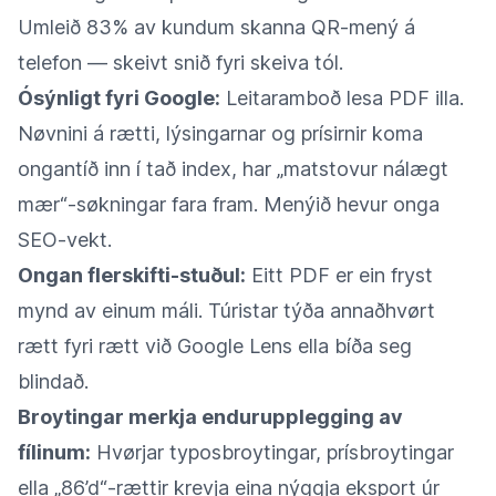
Umleið 83% av kundum skanna QR-mený á
telefon — skeivt snið fyri skeiva tól.
Ósýnligt fyri Google:
Leitaramboð lesa PDF illa.
Nøvnini á rætti, lýsingarnar og prísirnir koma
ongantíð inn í tað index, har „matstovur nálægt
mær“-søkningar fara fram. Menýið hevur onga
SEO-vekt.
Ongan flerskifti-stuðul:
Eitt PDF er ein fryst
mynd av einum máli. Túristar týða annaðhvørt
rætt fyri rætt við Google Lens ella bíða seg
blindað.
Broytingar merkja endurupplegging av
fílinum:
Hvørjar typosbroytingar, prísbroytingar
ella „86’d“-rættir krevja eina nýggja eksport úr