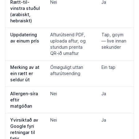
Rætt-til-
Nei
Ja
vinstra stuðul
(arabiskt,
hebraiskt)
Uppdatering
Afturútsend PDF,
Tap, goym
av einum prís
uploada aftur, og
— live innan
stundum prenta
sekunder
QR-ið umaftur
Merking av at
Ómøguligt uttan
Ein tap
ein rætt er
afturútsending
seldur út
Allergen-síra
Nei
Ja
eftir
matgóðan
Yvirsiktað av
Nei
Ja
Google fyri
retningar til
fatir