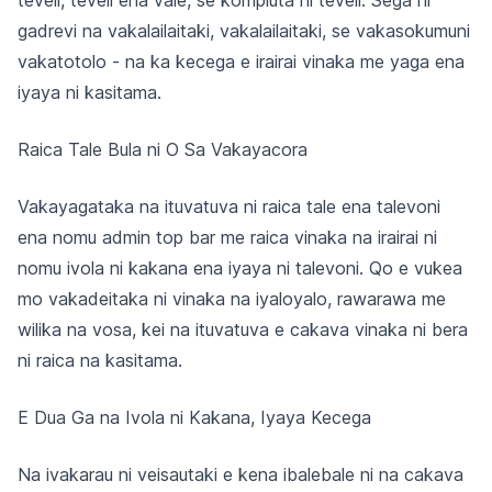
teveli, teveli ena vale, se kompiuta ni teveli. Sega ni
gadrevi na vakalailaitaki, vakalailaitaki, se vakasokumuni
vakatotolo - na ka kecega e irairai vinaka me yaga ena
iyaya ni kasitama.
Raica Tale Bula ni O Sa Vakayacora
Vakayagataka na ituvatuva ni raica tale ena talevoni
ena nomu admin top bar me raica vinaka na irairai ni
nomu ivola ni kakana ena iyaya ni talevoni. Qo e vukea
mo vakadeitaka ni vinaka na iyaloyalo, rawarawa me
wilika na vosa, kei na ituvatuva e cakava vinaka ni bera
ni raica na kasitama.
E Dua Ga na Ivola ni Kakana, Iyaya Kecega
Na ivakarau ni veisautaki e kena ibalebale ni na cakava