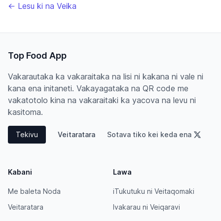
← Lesu ki na Veika
Top Food App
Vakarautaka ka vakaraitaka na lisi ni kakana ni vale ni
kana ena initaneti. Vakayagataka na QR code me
vakatotolo kina na vakaraitaki ka yacova na levu ni
kasitoma.
Tekivu
Veitaratara
Sotava tiko kei keda ena
Kabani
Lawa
Me baleta Noda
iTukutuku ni Veitaqomaki
Veitaratara
Ivakarau ni Veiqaravi