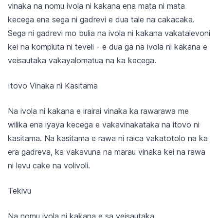
vinaka na nomu ivola ni kakana ena mata ni mata
kecega ena sega ni gadrevi e dua tale na cakacaka.
Sega ni gadrevi mo bulia na ivola ni kakana vakatalevoni
kei na kompiuta ni teveli - e dua ga na ivola ni kakana e
veisautaka vakayalomatua na ka kecega.
Itovo Vinaka ni Kasitama
Na ivola ni kakana e irairai vinaka ka rawarawa me
wilika ena iyaya kecega e vakavinakataka na itovo ni
kasitama. Na kasitama e rawa ni raica vakatotolo na ka
era gadreva, ka vakavuna na marau vinaka kei na rawa
ni levu cake na volivoli.
Tekivu
Na nomu ivola ni kakana e sa veisautaka