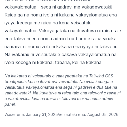
vakayalomatua - sega ni gadrevi me vakadewataki!
Raica ga na nomu ivola ni kakana vakayalomatua ena
iyaya kecega me raica na kena veisautaki
vakayalomatua. Vakayagataka na ituvatuva ni raica tale
ena talevoni ena nomu admin top bar me raica vinaka
na irairai ni nomu ivola ni kakana ena iyaya ni talevoni.
Na ivakarau ni veisautaki e cakava vakayalomatua na
ivola kecega ni kakana, tabana, kei na kakana.
Na ivakarau ni veisautaki e vakayagataka na Tailwind CSS
breakpoints kei na ituvatuva veisautaki. Na ivola kecega e
veisautaka vakayalomatua ena sega ni gadrevi e dua tale na
vakadewataki. Na ituvatuva ni raica tale ena talevoni e rawa ni
o vakatovolea kina na irairai ni talevoni mai na nomu admin
panel.
Wasei ena:
January 31, 2025
Veisautaki ena:
August 05, 2026