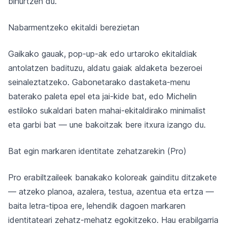
bihurtzen du.
Nabarmentzeko ekitaldi berezietan
Gaikako gauak, pop-up-ak edo urtaroko ekitaldiak
antolatzen badituzu, aldatu gaiak aldaketa bezeroei
seinaleztatzeko. Gabonetarako dastaketa-menu
baterako paleta epel eta jai-kide bat, edo Michelin
estiloko sukaldari baten mahai-ekitaldirako minimalist
eta garbi bat — une bakoitzak bere itxura izango du.
Bat egin markaren identitate zehatzarekin (Pro)
Pro erabiltzaileek banakako koloreak gainditu ditzakete
— atzeko planoa, azalera, testua, azentua eta ertza —
baita letra-tipoa ere, lehendik dagoen markaren
identitateari zehatz-mehatz egokitzeko. Hau erabilgarria