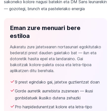
sakoneko kolore nagusi batekin eta DM Sans leunarekin
— gozotegi, brunch eta pasteleriako energia
Eman zure menuari bere
estiloa
Aukeratu zure jatetxearen nortasunari egokitutako
bederatzi prest dauden gaietako bat — ilun eta
dotoretik hasita epel eta landaraino. Gai
bakoitzak kolore-paleta osoa eta letra-tipoa
aplikatzen ditu berehala.
9 prest egindako gai, jatetxe guztientzat doan
Gorde aurretik aurrebista zuzenean — ikusi
gonbidatuek ikusiko dutena zehazki
Pro harpidedunentzat kolore eta letra-tipo