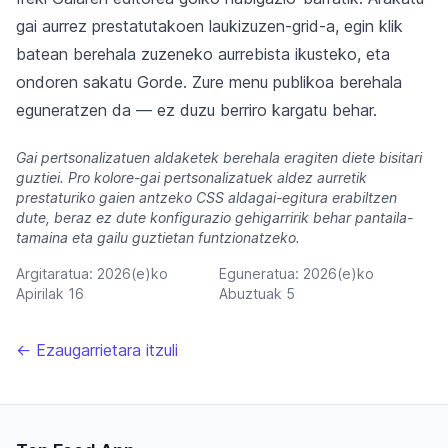
gai aurrez prestatutakoen laukizuzen-grid-a, egin klik
batean berehala zuzeneko aurrebista ikusteko, eta
ondoren sakatu Gorde. Zure menu publikoa berehala
eguneratzen da — ez duzu berriro kargatu behar.
Gai pertsonalizatuen aldaketek berehala eragiten diete bisitari
guztiei. Pro kolore-gai pertsonalizatuek aldez aurretik
prestaturiko gaien antzeko CSS aldagai-egitura erabiltzen
dute, beraz ez dute konfigurazio gehigarririk behar pantaila-
tamaina eta gailu guztietan funtzionatzeko.
Argitaratua:
2026(e)ko
Eguneratua:
2026(e)ko
Apirilak 16
Abuztuak 5
← Ezaugarrietara itzuli