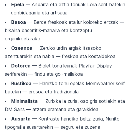
Epela
— Anbarra eta eztia tonuak Lora serif batekin
— gonbidagarria eta artisaua
Basoa
— Berde freskoak eta lur koloreko ertzak —
bikaina baserritik-mahaira eta kontzeptu
organikoetarako
Ozeanoa
— Zeruko urdin argiak itsasoko
azentuarekin eta nabia — freskoa eta kostaldekoa
Dotorea
— Biolet tonu leunak Playfair Display
serifarekin — findu eta goi-mailakoa
Rustikoa
— Harrizko tonu epelak Merriweather serif
batekin — erosoa eta tradizionala
Minimalista
— Zurixka ia zuria, oso gris sotilekin eta
DM Sans — atzera eramana eta garaikidea
Ausarta
— Kontraste handiko beltz-zuria, Nunito
tipografia ausartarekin — seguru eta zuzena