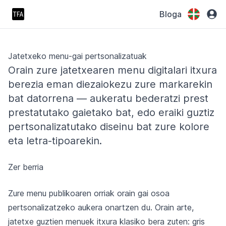
Bloga
Jatetxeko menu-gai pertsonalizatuak
Orain zure jatetxearen menu digitalari itxura
berezia eman diezaiokezu zure markarekin
bat datorrena — aukeratu bederatzi prest
prestatutako gaietako bat, edo eraiki guztiz
pertsonalizatutako diseinu bat zure kolore
eta letra-tipoarekin.
Zer berria
Zure menu publikoaren orriak orain gai osoa
pertsonalizatzeko aukera onartzen du. Orain arte,
jatetxe guztien menuek itxura klasiko bera zuten: gris