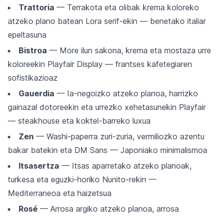
Trattoria
— Terrakota eta olibak krema koloreko
atzeko plano batean Lora serif-ekin — benetako italiar
epeltasuna
Bistroa
— More ilun sakona, krema eta mostaza urre
koloreekin Playfair Display — frantses kafetegiaren
sofistikazioaz
Gauerdia
— Ia-negoizko atzeko planoa, harrizko
gainazal dotoreekin eta urrezko xehetasunekin Playfair
— steakhouse eta koktel-barreko luxua
Zen
— Washi-paperra zuri-zuria, vermiliozko azentu
bakar batekin eta DM Sans — Japoniako minimalismoa
Itsasertza
— Itsas aparretako atzeko planoak,
turkesa eta eguzki-horiko Nunito-rekin —
Mediterraneoa eta haizetsua
Rosé
— Arrosa argiko atzeko planoa, arrosa