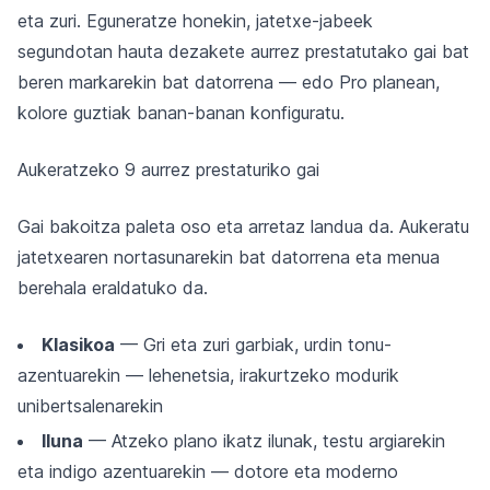
eta zuri. Eguneratze honekin, jatetxe-jabeek
segundotan hauta dezakete aurrez prestatutako gai bat
beren markarekin bat datorrena — edo Pro planean,
kolore guztiak banan-banan konfiguratu.
Aukeratzeko 9 aurrez prestaturiko gai
Gai bakoitza paleta oso eta arretaz landua da. Aukeratu
jatetxearen nortasunarekin bat datorrena eta menua
berehala eraldatuko da.
Klasikoa
— Gri eta zuri garbiak, urdin tonu-
azentuarekin — lehenetsia, irakurtzeko modurik
unibertsalenarekin
Iluna
— Atzeko plano ikatz ilunak, testu argiarekin
eta indigo azentuarekin — dotore eta moderno