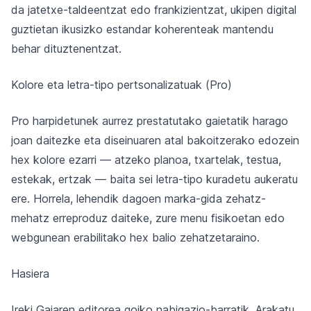
da jatetxe-taldeentzat edo frankizientzat, ukipen digital
guztietan ikusizko estandar koherenteak mantendu
behar dituztenentzat.
Kolore eta letra-tipo pertsonalizatuak (Pro)
Pro harpidetunek aurrez prestatutako gaietatik harago
joan daitezke eta diseinuaren atal bakoitzerako edozein
hex kolore ezarri — atzeko planoa, txartelak, testua,
estekak, ertzak — baita sei letra-tipo kuradetu aukeratu
ere. Horrela, lehendik dagoen marka-gida zehatz-
mehatz erreproduz daiteke, zure menu fisikoetan edo
webgunean erabilitako hex balio zehatzetaraino.
Hasiera
Ireki Gaiaren editorea goiko nabigazio-barratik. Arakatu