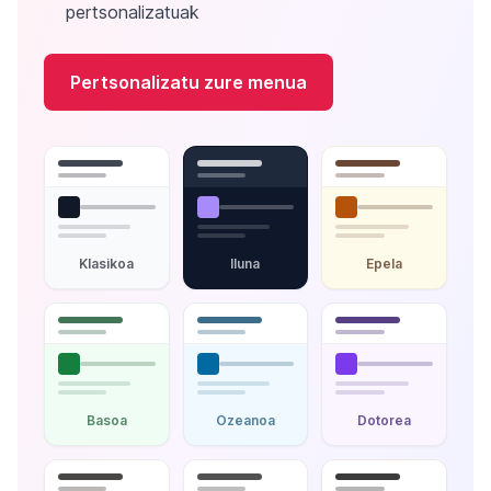
pertsonalizatuak
Pertsonalizatu zure menua
Klasikoa
Iluna
Epela
Basoa
Ozeanoa
Dotorea