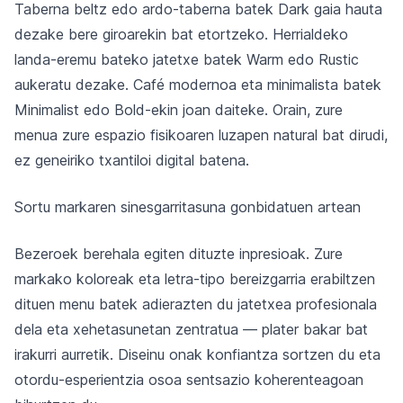
Taberna beltz edo ardo-taberna batek Dark gaia hauta
dezake bere giroarekin bat etortzeko. Herrialdeko
landa-eremu bateko jatetxe batek Warm edo Rustic
aukeratu dezake. Café modernoa eta minimalista batek
Minimalist edo Bold-ekin joan daiteke. Orain, zure
menua zure espazio fisikoaren luzapen natural bat dirudi,
ez geneiriko txantiloi digital batena.
Sortu markaren sinesgarritasuna gonbidatuen artean
Bezeroek berehala egiten dituzte inpresioak. Zure
markako koloreak eta letra-tipo bereizgarria erabiltzen
dituen menu batek adierazten du jatetxea profesionala
dela eta xehetasunetan zentratua — plater bakar bat
irakurri aurretik. Diseinu onak konfiantza sortzen du eta
otordu-esperientzia osoa sentsazio koherenteagoan