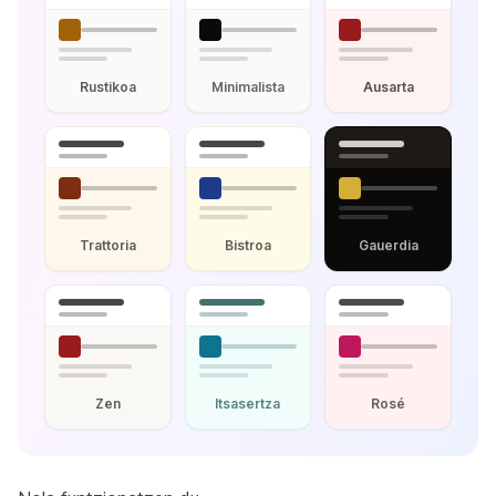
Rustikoa
Minimalista
Ausarta
Trattoria
Bistroa
Gauerdia
Zen
Itsasertza
Rosé