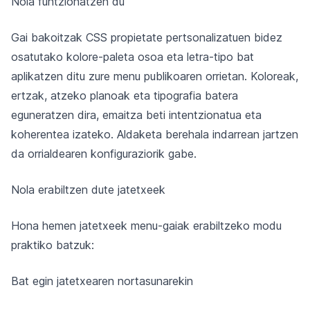
Nola funtzionatzen du
Gai bakoitzak CSS propietate pertsonalizatuen bidez
osatutako kolore-paleta osoa eta letra-tipo bat
aplikatzen ditu zure menu publikoaren orrietan. Koloreak,
ertzak, atzeko planoak eta tipografia batera
eguneratzen dira, emaitza beti intentzionatua eta
koherentea izateko. Aldaketa berehala indarrean jartzen
da orrialdearen konfiguraziorik gabe.
Nola erabiltzen dute jatetxeek
Hona hemen jatetxeek menu-gaiak erabiltzeko modu
praktiko batzuk:
Bat egin jatetxearen nortasunarekin