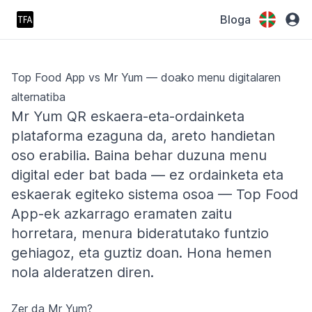
Bloga
Top Food App vs Mr Yum — doako menu digitalaren
alternatiba
Mr Yum QR eskaera-eta-ordainketa
plataforma ezaguna da, areto handietan
oso erabilia. Baina behar duzuna menu
digital eder bat bada — ez ordainketa eta
eskaerak egiteko sistema osoa — Top Food
App-ek azkarrago eramaten zaitu
horretara, menura bideratutako funtzio
gehiagoz, eta guztiz doan. Hona hemen
nola alderatzen diren.
Zer da Mr Yum?