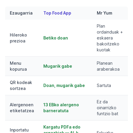
Ezaugarria
Top Food App
Mr Yum
Plan
ordainduak +
Hileroko
Betiko doan
eskaera
prezioa
bakoitzeko
kuotak
Menu
Planean
Mugarik gabe
kopurua
araberakoa
QR kodeak
Doan, mugarik gabe
Sartuta
sortzea
Ez da
Alergenoen
13 EBko alergeno
oinarrizko
etiketatzea
barneratuta
funtzio bat
Kargatu PDFa edo
Inportatu
argazkiak — AI-k
Eskuzko