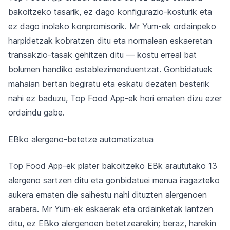
bakoitzeko tasarik, ez dago konfigurazio-kosturik eta
ez dago inolako konpromisorik. Mr Yum-ek ordainpeko
harpidetzak kobratzen ditu eta normalean eskaeretan
transakzio-tasak gehitzen ditu — kostu erreal bat
bolumen handiko establezimenduentzat. Gonbidatuek
mahaian bertan begiratu eta eskatu dezaten besterik
nahi ez baduzu, Top Food App-ek hori ematen dizu ezer
ordaindu gabe.
EBko alergeno-betetze automatizatua
Top Food App-ek plater bakoitzeko EBk araututako 13
alergeno sartzen ditu eta gonbidatuei menua iragazteko
aukera ematen die saihestu nahi dituzten alergenoen
arabera. Mr Yum-ek eskaerak eta ordainketak lantzen
ditu, ez EBko alergenoen betetzearekin; beraz, harekin