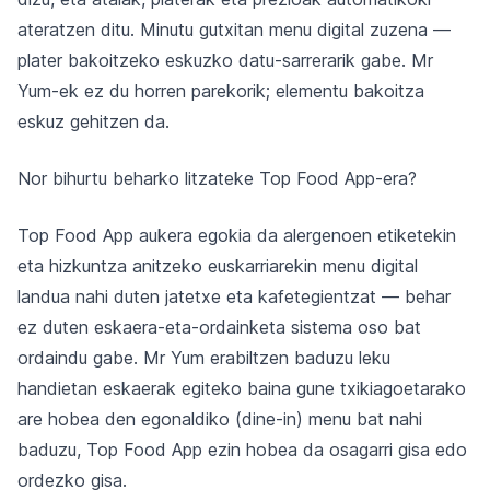
ateratzen ditu. Minutu gutxitan menu digital zuzena —
plater bakoitzeko eskuzko datu-sarrerarik gabe. Mr
Yum-ek ez du horren parekorik; elementu bakoitza
eskuz gehitzen da.
Nor bihurtu beharko litzateke Top Food App-era?
Top Food App aukera egokia da alergenoen etiketekin
eta hizkuntza anitzeko euskarriarekin menu digital
landua nahi duten jatetxe eta kafetegientzat — behar
ez duten eskaera-eta-ordainketa sistema oso bat
ordaindu gabe. Mr Yum erabiltzen baduzu leku
handietan eskaerak egiteko baina gune txikiagoetarako
are hobea den egonaldiko (dine-in) menu bat nahi
baduzu, Top Food App ezin hobea da osagarri gisa edo
ordezko gisa.