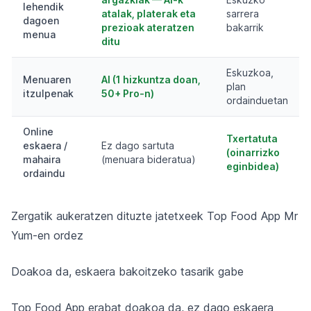
lehendik
atalak, platerak eta
sarrera
dagoen
prezioak ateratzen
bakarrik
menua
ditu
Eskuzkoa,
Menuaren
AI (1 hizkuntza doan,
plan
itzulpenak
50+ Pro-n)
ordainduetan
Online
Txertatuta
eskaera /
Ez dago sartuta
(oinarrizko
mahaira
(menuara bideratua)
eginbidea)
ordaindu
Zergatik aukeratzen dituzte jatetxeek Top Food App Mr
Yum-en ordez
Doakoa da, eskaera bakoitzeko tasarik gabe
Top Food App erabat doakoa da, ez dago eskaera