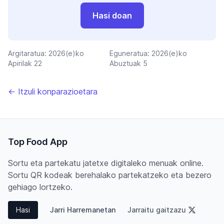
Hasi doan
Argitaratua:
2026(e)ko
Eguneratua:
2026(e)ko
Apirilak 22
Abuztuak 5
← Itzuli konparazioetara
Top Food App
Sortu eta partekatu jatetxe digitaleko menuak online.
Sortu QR kodeak berehalako partekatzeko eta bezero
gehiago lortzeko.
Hasi
Jarri Harremanetan
Jarraitu gaitzazu