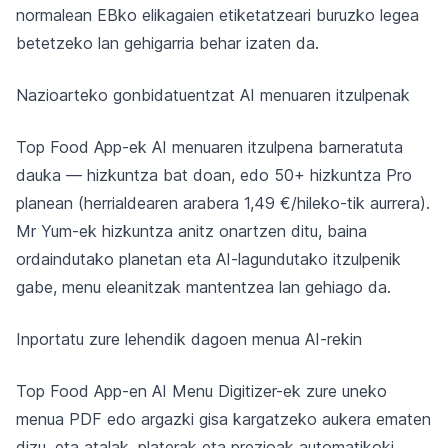
normalean EBko elikagaien etiketatzeari buruzko legea
betetzeko lan gehigarria behar izaten da.
Nazioarteko gonbidatuentzat AI menuaren itzulpenak
Top Food App-ek AI menuaren itzulpena barneratuta
dauka — hizkuntza bat doan, edo 50+ hizkuntza Pro
planean (herrialdearen arabera 1,49 €/hileko-tik aurrera).
Mr Yum-ek hizkuntza anitz onartzen ditu, baina
ordaindutako planetan eta AI-lagundutako itzulpenik
gabe, menu eleanitzak mantentzea lan gehiago da.
Inportatu zure lehendik dagoen menua AI-rekin
Top Food App-en AI Menu Digitizer-ek zure uneko
menua PDF edo argazki gisa kargatzeko aukera ematen
dizu, eta atalak, platerak eta prezioak automatikoki