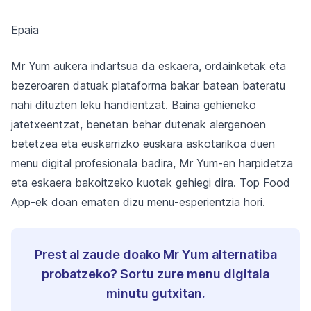
Epaia
Mr Yum aukera indartsua da eskaera, ordainketak eta
bezeroaren datuak plataforma bakar batean bateratu
nahi dituzten leku handientzat. Baina gehieneko
jatetxeentzat, benetan behar dutenak alergenoen
betetzea eta euskarrizko euskara askotarikoa duen
menu digital profesionala badira, Mr Yum-en harpidetza
eta eskaera bakoitzeko kuotak gehiegi dira. Top Food
App-ek doan ematen dizu menu-esperientzia hori.
Prest al zaude doako Mr Yum alternatiba
probatzeko? Sortu zure menu digitala
minutu gutxitan.