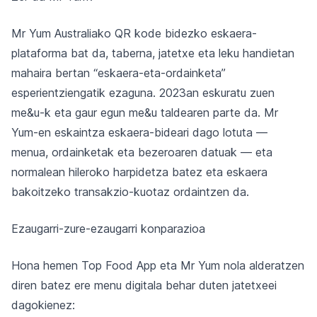
Mr Yum Australiako QR kode bidezko eskaera-
plataforma bat da, taberna, jatetxe eta leku handietan
mahaira bertan “eskaera-eta-ordainketa”
esperientziengatik ezaguna. 2023an eskuratu zuen
me&u-k eta gaur egun me&u taldearen parte da. Mr
Yum-en eskaintza eskaera-bideari dago lotuta —
menua, ordainketak eta bezeroaren datuak — eta
normalean hileroko harpidetza batez eta eskaera
bakoitzeko transakzio-kuotaz ordaintzen da.
Ezaugarri-zure-ezaugarri konparazioa
Hona hemen Top Food App eta Mr Yum nola alderatzen
diren batez ere menu digitala behar duten jatetxeei
dagokienez: