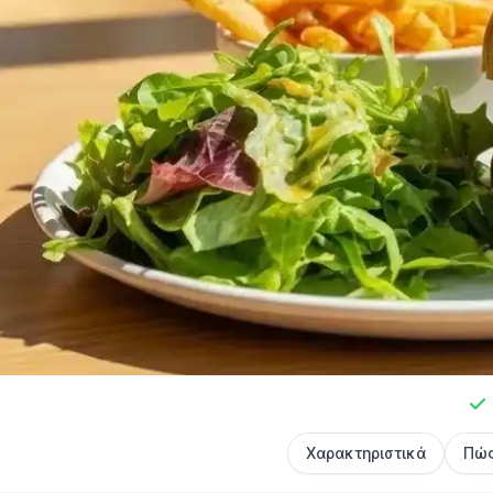
Δωρεάν δημ
μενού εστιατ
Χαρακτηριστικά
Πώς