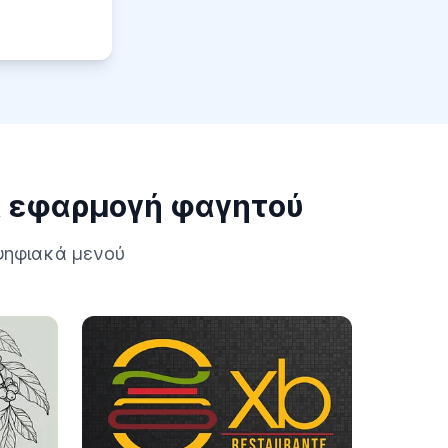
α εφαρμογή φαγητού
 ψηφιακά μενού