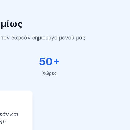
σμίως
ε τον δωρεάν δημιουργό μενού μας
50+
Χώρες
εάν και
ά!"