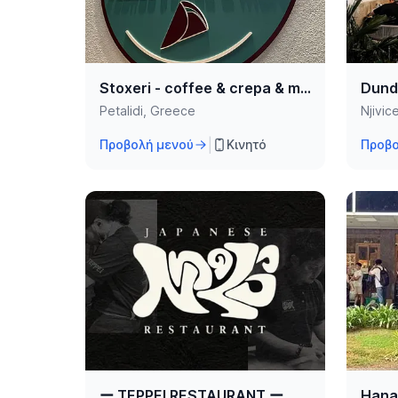
Stoxeri - coffee & crepa & more
Dundo
Petalidi, Greece
Njivic
|
Προβολή μενού
Κινητό
Προβο
ー TEPPEI RESTAURANT ー