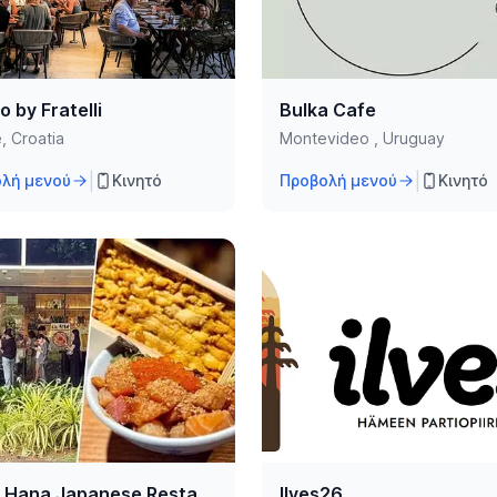
 by Fratelli
Bulka Cafe
e, Croatia
Montevideo , Uruguay
|
|
λή μενού
Κινητό
Προβολή μενού
Κινητό
Hana Hana Japanese Restaurant
Ilves26