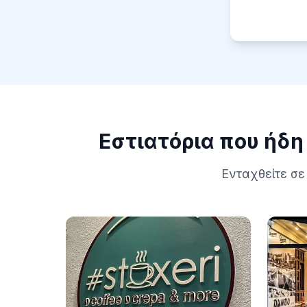
Δείτε Πραγματικά Μενού
Εστιατόρια που ήδ
Ενταχθείτε σε