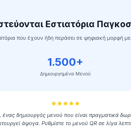
 QR
στεύονται Εστιατόρια Παγκο
ατόρια που έχουν ήδη περάσει σε ψηφιακή μορφή μ
στιατορίου.
ακά μενού με QR
1.500+
όνων και άμεση
Δημιουργημένα Μενού
ς όρια.
Δείτε όλα τα
χαρακτηριστικά
, ένας δημιουργός μενού που είναι πραγματικά δωρ
ιτουργεί άψογα. Ρυθμίστε το μενού QR σε λίγα λεπτ