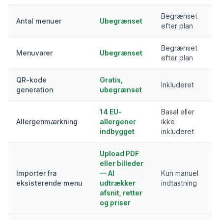
Begrænset
Antal menuer
Ubegrænset
efter plan
Begrænset
Menuvarer
Ubegrænset
efter plan
QR-kode
Gratis,
Inkluderet
generation
ubegrænset
14 EU-
Basal eller
Allergenmærkning
allergener
ikke
indbygget
inkluderet
Upload PDF
eller billeder
Importer fra
— AI
Kun manuel
eksisterende menu
udtrækker
indtastning
afsnit, retter
og priser