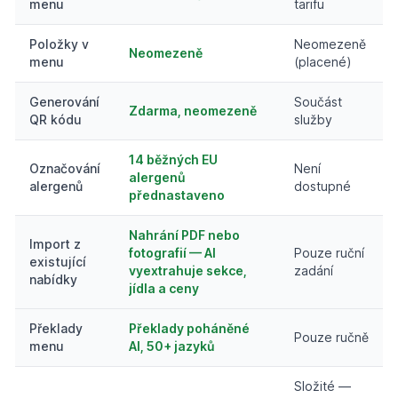
menu
tarifu
Položky v
Neomezeně
Neomezeně
menu
(placené)
Generování
Součást
Zdarma, neomezeně
QR kódu
služby
14 běžných EU
Označování
Není
alergenů
alergenů
dostupné
přednastaveno
Nahrání PDF nebo
Import z
fotografií — AI
Pouze ruční
existující
vyextrahuje sekce,
zadání
nabídky
jídla a ceny
Překlady
Překlady poháněné
Pouze ručně
menu
AI, 50+ jazyků
Složité —