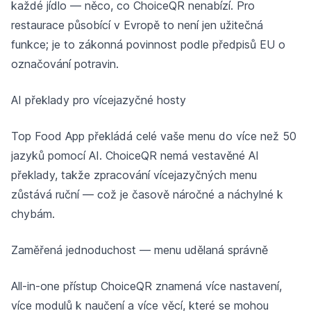
každé jídlo — něco, co ChoiceQR nenabízí. Pro
restaurace působící v Evropě to není jen užitečná
funkce; je to zákonná povinnost podle předpisů EU o
označování potravin.
AI překlady pro vícejazyčné hosty
Top Food App překládá celé vaše menu do více než 50
jazyků pomocí AI. ChoiceQR nemá vestavěné AI
překlady, takže zpracování vícejazyčných menu
zůstává ruční — což je časově náročné a náchylné k
chybám.
Zaměřená jednoduchost — menu udělaná správně
All-in-one přístup ChoiceQR znamená více nastavení,
více modulů k naučení a více věcí, které se mohou