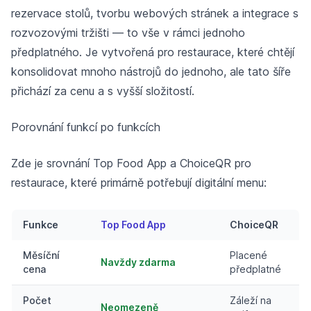
rezervace stolů, tvorbu webových stránek a integrace s
rozvozovými tržišti — to vše v rámci jednoho
předplatného. Je vytvořená pro restaurace, které chtějí
konsolidovat mnoho nástrojů do jednoho, ale tato šíře
přichází za cenu a s vyšší složitostí.
Porovnání funkcí po funkcích
Zde je srovnání Top Food App a ChoiceQR pro
restaurace, které primárně potřebují digitální menu:
Funkce
Top Food App
ChoiceQR
Měsíční
Placené
Navždy zdarma
cena
předplatné
Počet
Záleží na
Neomezeně