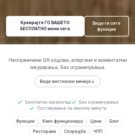
Креирајте ГО ВАШЕТО
Види ги сите
БЕСПЛАТНО мени сега
функции
Неограничени QR кодови, алергени и моментални
ажурирања. Без ограничувања.
Види вистински менија
Бесплатно засекогаш
Без ограничувања
Поставување за неколку минути
Функции
Како функционира
Цени
Блог
Ресторани
Споредба
ЧПП